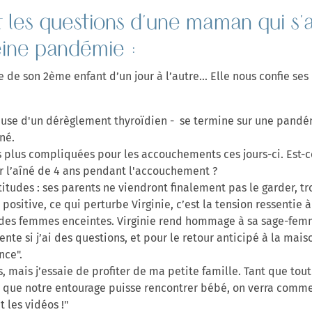
 les questions d'une maman qui s'
ine pandémie :
ée de son 2ème enfant d’un jour à l’autre... Elle nous confie ses
NOUVELLE SELECTION DE
ause d'un dérèglement thyroïdien - se termine sur une pand
iné.
PRODUITS COFFRET JEUNE MAMAN
 plus compliquées pour les accouchements ces jours-ci. Est-c
r l’aîné de 4 ans pendant l'accouchement ?
rtitudes : ses parents ne viendront finalement pas le garder, tr
ositive, ce qui perturbe Virginie, c’est la tension ressentie à
s des femmes enceintes. Virginie rend hommage à sa sage-femm
nte si j’ai des questions, et pour le retour anticipé à la mai
nce".
rs, mais j’essaie de profiter de ma petite famille. Tant que to
ur que notre entourage puisse rencontrer bébé, on verra comme
t les vidéos !"