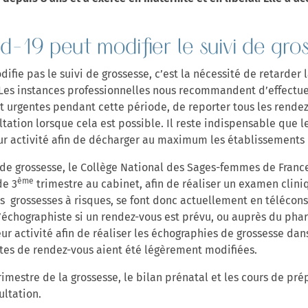
-19 peut modifier le suivi de gros
fie pas le suivi de grossesse, c’est la nécessité de retarder 
. Les instances professionnelles nous recommandent d’effectu
t urgentes pendant cette période, de reporter tous les rendez
ltation lorsque cela est possible. Il reste indispensable que l
eur activité afin de décharger au maximum les établissements 
i de grossesse, le Collège National des Sages-femmes de Fran
ème
de 3
trimestre au cabinet, afin de réaliser un examen clini
s grossesses à risques, se font donc actuellement en téléconsu
 l’échographiste si un rendez-vous est prévu, ou auprès du pha
ur activité afin de réaliser les échographies de grossesse dans 
tes de rendez-vous aient été légèrement modifiées.
rimestre de la grossesse, le bilan prénatal et les cours de pr
ultation.