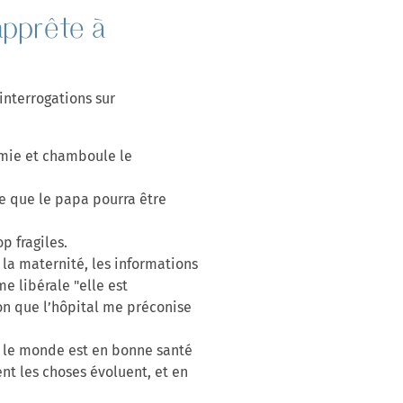
apprête à
 interrogations sur
émie et chamboule le
e que le papa pourra être
op fragiles.
 la maternité, les informations
e libérale "elle est
son que l’hôpital me préconise
ut le monde est en bonne santé
nt les choses évoluent, et en