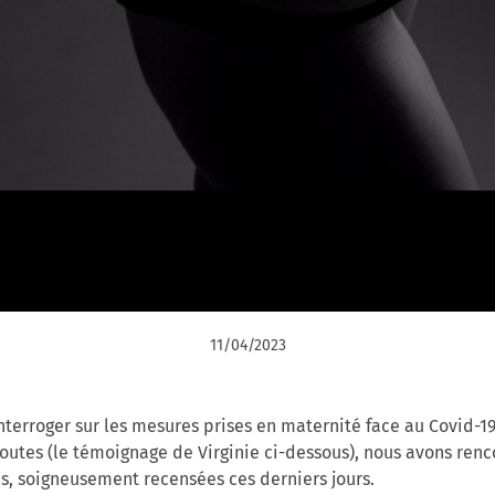
11/04/2023
terroger sur les mesures prises en maternité face au Covid-1
 doutes (le témoignage de Virginie ci-dessous), nous avons ren
s, soigneusement recensées ces derniers jours.