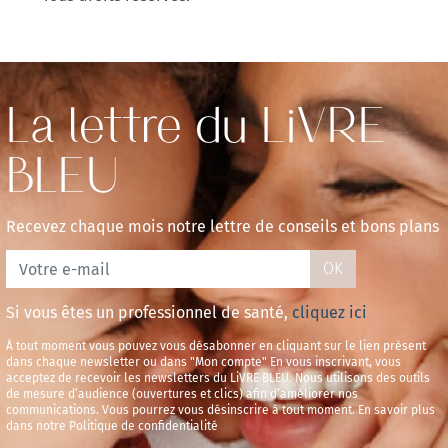
La lettre du LiVRE
BLEU
Recevez chaque mois notre lettre de conseils et bons plans
OK
Si vous êtes un professionnel de santé,
cliquez ici
À tout moment vous pouvez vous désabonner en cliquant sur le lien présent
dans chaque newsletter ou dans "Mon compte" En vous inscrivant, vous
acceptez de recevoir les newsletters du LiVRE BLEU. Nous utilisons des outils
de mesure d’audience (ouvertures et clics) afin d’améliorer nos
communications. Vous pourrez vous désinscrire à tout moment. En savoir plus
dans notre Politique de confidentialité