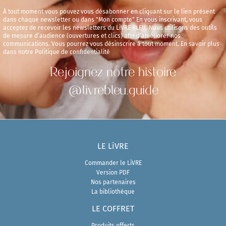
À tout moment vous pouvez vous désabonner en cliquant sur le lien présent
dans chaque newsletter ou dans "Mon compte" En vous inscrivant, vous
acceptez de recevoir les newsletters du LiVRE BLEU. Nous utilisons des outils
de mesure d’audience (ouvertures et clics) afin d’améliorer nos
communications. Vous pourrez vous désinscrire à tout moment. En savoir plus
dans notre Politique de confidentialité
Rejoignez notre histoire
@livrebleu.guide
LE LiVRE
Commander le LiVRE
Version PDF
Nos partenaires
La bibliothèque
LE COFFRET
Produits offerts