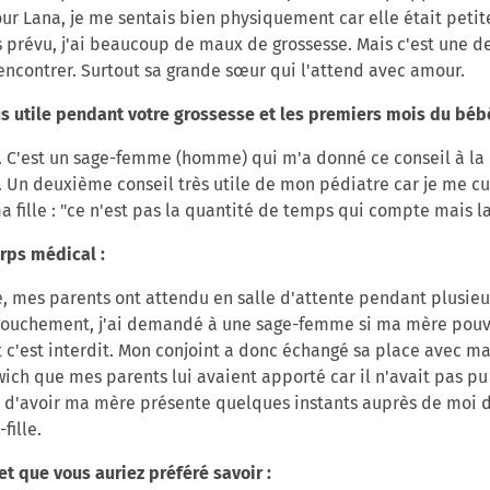
our Lana, je me sentais bien physiquement car elle était petit
 prévu, j'ai beaucoup de maux de grossesse. Mais c'est une de
rencontrer. Surtout sa grande sœur qui l'attend avec amour.
lus utile pendant votre grossesse et les premiers mois du bébé
". C'est un sage-femme (homme) qui m'a donné ce conseil à la m
n. Un deuxième conseil très utile de mon pédiatre car je me cul
 fille : "ce n'est pas la quantité de temps qui compte mais la
orps médical :
e, mes parents ont attendu en salle d'attente pendant plusieur
ouchement, j'ai demandé à une sage-femme si ma mère pouvait
'est interdit. Mon conjoint a donc échangé sa place avec ma
ich que mes parents lui avaient apporté car il n'avait pas pu
 d'avoir ma mère présente quelques instants auprès de moi 
-fille.
et que vous auriez préféré savoir :