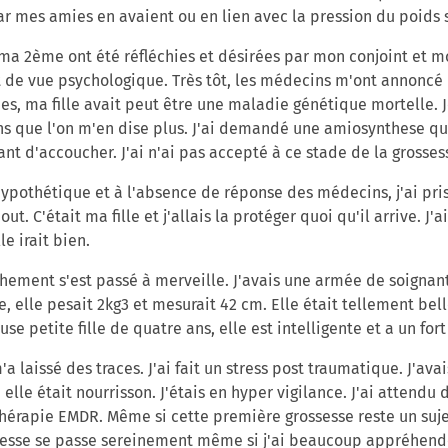
ar mes amies en avaient ou en lien avec la pression du poids s
ma 2ème ont été réfléchies et désirées par mon conjoint et 
 de vue psychologique. Très tôt, les médecins m'ont annoncé 
es, ma fille avait peut être une maladie génétique mortelle. 
s que l'on m'en dise plus. J'ai demandé une amiosynthese qu
NOUVELLE SELECTION DE
nt d'accoucher. J'ai n'ai pas accepté à ce stade de la grosses
PRODUITS COFFRET JEUNE MAMAN
hypothétique et à l'absence de réponse des médecins, j'ai pris
ut. C'était ma fille et j'allais la protéger quoi qu'il arrive. 
e irait bien.
hement s'est passé à merveille. J'avais une armée de soignant
e, elle pesait 2kg3 et mesurait 42 cm. Elle était tellement bell
se petite fille de quatre ans, elle est intelligente et a un fort
 laissé des traces. J'ai fait un stress post traumatique. J'ava
 elle était nourrisson. J'étais en hyper vigilance. J'ai attendu
thérapie EMDR. Même si cette première grossesse reste un suje
esse se passe sereinement même si j'ai beaucoup appréhendé 