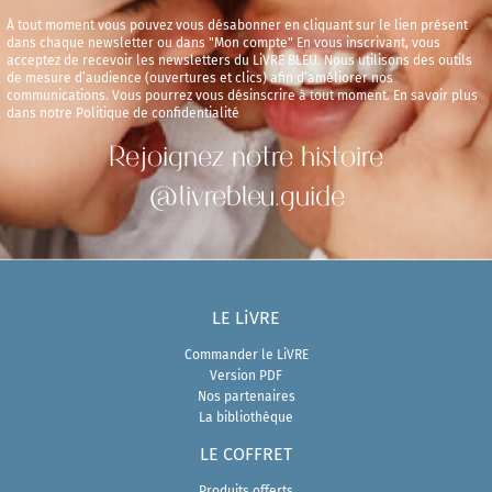
À tout moment vous pouvez vous désabonner en cliquant sur le lien présent
dans chaque newsletter ou dans "Mon compte" En vous inscrivant, vous
acceptez de recevoir les newsletters du LiVRE BLEU. Nous utilisons des outils
de mesure d’audience (ouvertures et clics) afin d’améliorer nos
communications. Vous pourrez vous désinscrire à tout moment. En savoir plus
dans notre Politique de confidentialité
Rejoignez notre histoire
@livrebleu.guide
LE LiVRE
Commander le LiVRE
Version PDF
Nos partenaires
La bibliothèque
LE COFFRET
Produits offerts