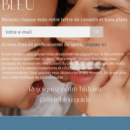
BLEU
Recevez chaque mois notre lettre de conseils et bons plans
OK
Si vous êtes un professionnel de santé,
cliquez ici
À tout moment vous pouvez vous désabonner en cliquant sur le lien présent
dans chaque newsletter ou dans "Mon compte" En vous inscrivant, vous
acceptez de recevoir les newsletters du LiVRE BLEU. Nous utilisons des outils
de mesure d’audience (ouvertures et clics) afin d’améliorer nos
communications. Vous pourrez vous désinscrire à tout moment. En savoir plus
dans notre Politique de confidentialité
Rejoignez notre histoire
@livrebleu.guide