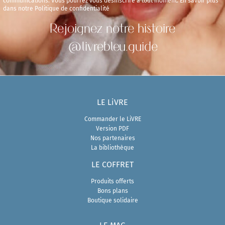
communications. Vous pourrez vous désinscrire à tout moment. En savoir plus
dans notre Politique de confidentialité
Rejoignez notre histoire
@livrebleu.guide
LE LiVRE
Commander le LiVRE
Version PDF
Nos partenaires
La bibliothèque
LE COFFRET
Produits offerts
Bons plans
Boutique solidaire
LE MAG