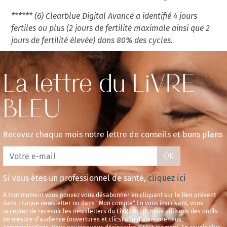
****** (6) Clearblue Digital Avancé a identifié 4 jours
fertiles ou plus (2 jours de fertilité maximale ainsi que 2
jours de fertilité élevée) dans 80% des cycles.
La lettre du LiVRE
BLEU
Recevez chaque mois notre lettre de conseils et bons plans
OK
Si vous êtes un professionnel de santé,
cliquez ici
À tout moment vous pouvez vous désabonner en cliquant sur le lien présent
dans chaque newsletter ou dans "Mon compte" En vous inscrivant, vous
acceptez de recevoir les newsletters du LiVRE BLEU. Nous utilisons des outils
de mesure d’audience (ouvertures et clics) afin d’améliorer nos