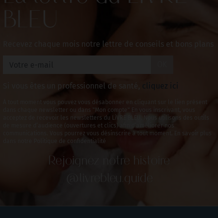
BLEU
Recevez chaque mois notre lettre de conseils et bons plans
OK
Si vous êtes un professionnel de santé,
cliquez ici
À tout moment vous pouvez vous désabonner en cliquant sur le lien présent
dans chaque newsletter ou dans "Mon compte" En vous inscrivant, vous
acceptez de recevoir les newsletters du LiVRE BLEU. Nous utilisons des outils
de mesure d’audience (ouvertures et clics) afin d’améliorer nos
communications. Vous pourrez vous désinscrire à tout moment. En savoir plus
dans notre Politique de confidentialité
Rejoignez notre histoire
@livrebleu.guide