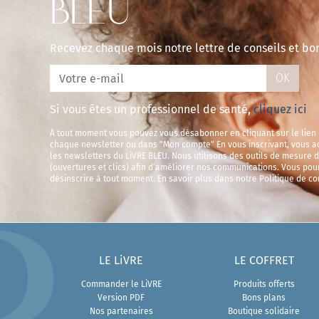
BLEU
Recevez chaque mois notre lettre de conseils et bo
OK
Si vous êtes un professionnel de santé,
cliquez ici
À tout moment vous pouvez vous désabonner en cliquant sur le lien
chaque newsletter ou dans "Mon compte" En vous inscrivant, vous a
les newsletters du LiVRE BLEU. Nous utilisons des outils de mesure 
(ouvertures et clics) afin d’améliorer nos communications. Vous pou
désinscrire à tout moment. En savoir plus dans notre Politique de con
LE LiVRE
LE COFFRET
Commander le LiVRE
Produits offerts
Version PDF
Bons plans
Nos partenaires
Boutique solidaire