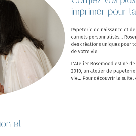
Confiez vos plu
imprimer pour la
Papeterie de naissance et de 
carnets personnalisés... Ros
des créations uniques pour t
de votre vie.
L’Atelier Rosemood est né de 
2010, un atelier de papeter
vie... Pour découvrir la suite, 
NOUVELLE SELECTION DE
PRODUITS COFFRET JEUNE MAMAN
ion et