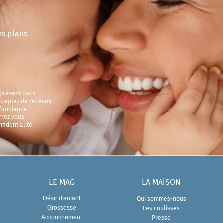
ns plans
 présent dans
cceptez de recevoir
d’audience
rrez vous
fidentialité
LE MAG
LA MAiSON
Qui sommes-nous
Désir d'enfant
Les coulisses
Grossesse
Presse
Accouchement