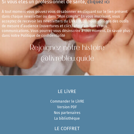
Si vous êtes un professionnel de santé,
cliquez ici
À tout moment vous pouvez vous désabonner en cliquant sur le lien présent
dans chaque newsletter ou dans "Mon compte" En vous inscrivant, vous
acceptez de recevoir les newsletters du LiVRE BLEU. Nous utilisons des outils
de mesure d’audience (ouvertures et clics) afin d’améliorer nos
communications. Vous pourrez vous désinscrire à tout moment. En savoir plus
dans notre Politique de confidentialité
Rejoignez notre histoire
@livrebleu.guide
LE LiVRE
Commander le LiVRE
Version PDF
Nos partenaires
La bibliothèque
LE COFFRET