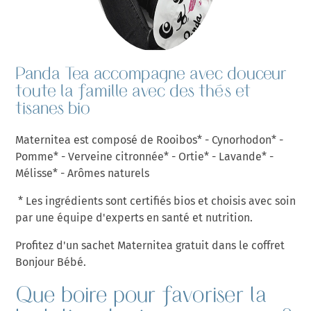
Panda Tea accompagne avec douceur
toute la famille avec des thés et
tisanes bio
Maternitea est composé de Rooibos* - Cynorhodon* -
Pomme* - Verveine citronnée* - Ortie* - Lavande* -
Mélisse* - Arômes naturels
*
Les ingrédients sont certifiés bios et choisis avec soin
par une équipe d'experts en santé et nutrition.
Profitez d'un sachet Maternitea gratuit dans le coffret
NOUVELLE SELECTION DE
Bonjour Bébé.
PRODUITS COFFRET JEUNE MAMAN
Que boire pour favoriser la