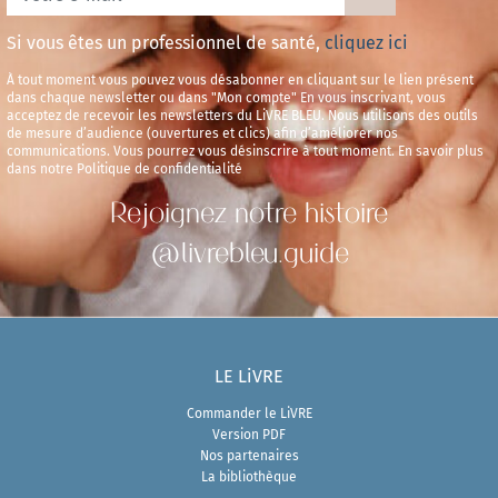
Si vous êtes un professionnel de santé,
cliquez ici
À tout moment vous pouvez vous désabonner en cliquant sur le lien présent
dans chaque newsletter ou dans "Mon compte" En vous inscrivant, vous
acceptez de recevoir les newsletters du LiVRE BLEU. Nous utilisons des outils
de mesure d’audience (ouvertures et clics) afin d’améliorer nos
communications. Vous pourrez vous désinscrire à tout moment. En savoir plus
dans notre Politique de confidentialité
Rejoignez notre histoire
@livrebleu.guide
LE LiVRE
Commander le LiVRE
Version PDF
Nos partenaires
La bibliothèque