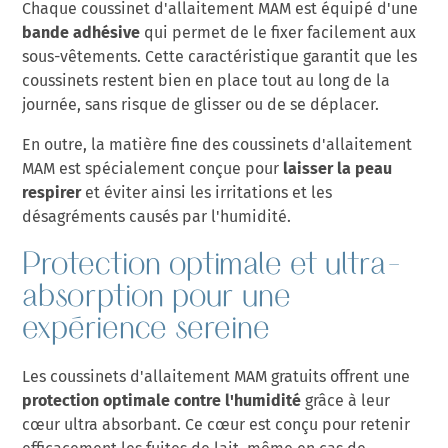
Chaque coussinet d'allaitement MAM est équipé d'une
bande adhésive
qui permet de le fixer facilement aux
sous-vêtements. Cette caractéristique garantit que les
coussinets restent bien en place tout au long de la
journée, sans risque de glisser ou de se déplacer.
En outre, la matière fine des coussinets d'allaitement
laisser la peau
MAM est spécialement conçue pour
respirer
et éviter ainsi les irritations et les
désagréments causés par l'humidité.
Protection optimale et ultra-
absorption pour une
expérience sereine
NOUVELLE SELECTION DE
PRODUITS COFFRET JEUNE MAMAN
Les coussinets d'allaitement MAM gratuits offrent une
protection optimale contre l'humidité
grâce à leur
cœur ultra absorbant. Ce cœur est conçu pour retenir
efficacement les fuites de lait, même en cas de