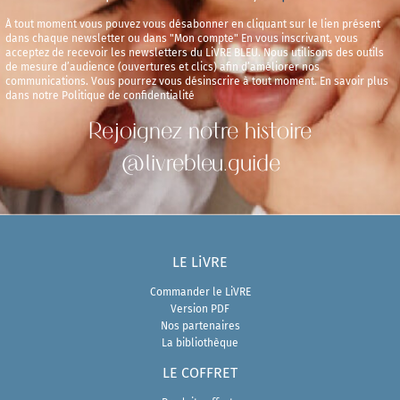
À tout moment vous pouvez vous désabonner en cliquant sur le lien présent
dans chaque newsletter ou dans "Mon compte" En vous inscrivant, vous
acceptez de recevoir les newsletters du LiVRE BLEU. Nous utilisons des outils
de mesure d’audience (ouvertures et clics) afin d’améliorer nos
communications. Vous pourrez vous désinscrire à tout moment. En savoir plus
dans notre Politique de confidentialité
Rejoignez notre histoire
@livrebleu.guide
LE LiVRE
Commander le LiVRE
Version PDF
Nos partenaires
La bibliothèque
LE COFFRET