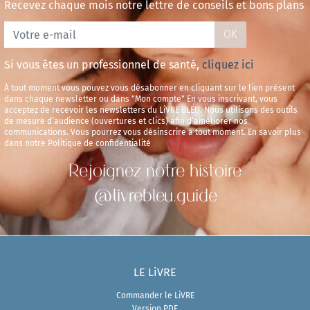
Recevez chaque mois notre lettre de conseils et bons plans
OK
Si vous êtes un professionnel de santé,
cliquez ici
À tout moment vous pouvez vous désabonner en cliquant sur le lien présent
dans chaque newsletter ou dans "Mon compte" En vous inscrivant, vous
acceptez de recevoir les newsletters du LiVRE BLEU. Nous utilisons des outils
de mesure d’audience (ouvertures et clics) afin d’améliorer nos
communications. Vous pourrez vous désinscrire à tout moment. En savoir plus
dans notre Politique de confidentialité
Rejoignez notre histoire
@livrebleu.guide
LE LiVRE
Commander le LiVRE
Version PDF