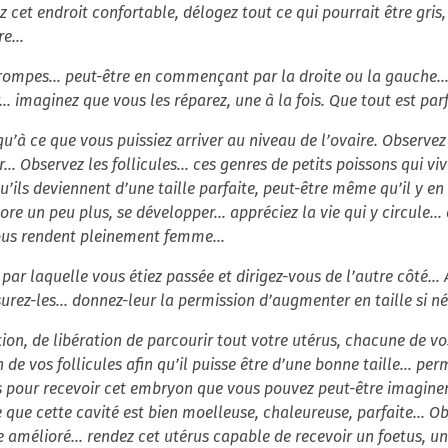
cet endroit confortable, délogez tout ce qui pourrait être gris, 
e...
trompes... peut-être en commençant par la droite ou la gauche
ur… imaginez que vous les réparez, une à la fois. Que tout est par
qu’à ce que vous puissiez arriver au niveau de l’ovaire. Observe
NOUVELLE SELECTION DE
... Observez les follicules… ces genres de petits poissons qui v
PRODUITS COFFRET JEUNE MAMAN
’ils deviennent d’une taille parfaite, peut-être même qu’il y e
re un peu plus, se développer… appréciez la vie qui y circule..
ous rendent pleinement femme...
par laquelle vous étiez passée et dirigez-vous de l’autre côté…
assurez-les... donnez-leur la permission d’augmenter en taille si 
ion, de libération de parcourir tout votre utérus, chacune de v
de vos follicules afin qu’il puisse être d’une bonne taille… per
ts pour recevoir cet embryon que vous pouvez peut-être imaginer
 que cette cavité est bien moelleuse, chaleureuse, parfaite... 
e amélioré... rendez cet utérus capable de recevoir un foetus, 