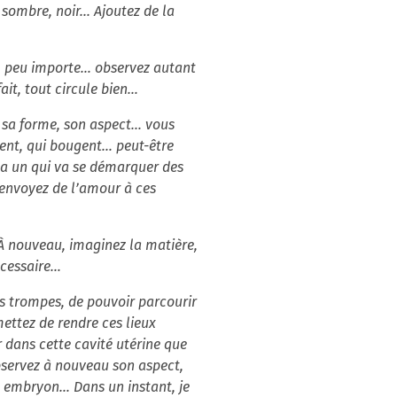
sombre, noir... Ajoutez de la
… peu importe… observez autant
fait, tout circule bien…
z sa forme, son aspect… vous
ivent, qui bougent… peut-être
n a un qui va se démarquer des
. envoyez de l’amour à ces
 À nouveau, imaginez la matière,
nécessaire…
os trompes, de pouvoir parcourir
mettez de rendre ces lieux
 dans cette cavité utérine que
Observez à nouveau son aspect,
un embryon… Dans un instant, je