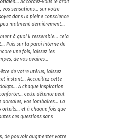
tidien... Accordez-vous le droit
, vos sensations... sur votre
 soyez dans la pleine conscience
un peu malmené dernièrement...
ment à quoi il ressemble... cela
.. Puis sur la paroi interne de
core une fois, laissez les
pes, de vos ovaires...
tre de votre utérus, laissez
t instant... Accueillez cette
oigts... À chaque inspiration
conforter... cette détente peut
 dorsales, vos lombaires... La
orteils... et à chaque fois que
toutes ces questions sans
rus, de pouvoir augmenter votre