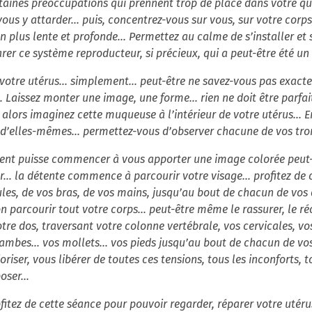
rtaines préoccupations qui prennent trop de place dans votre quo
vous y attarder... puis, concentrez-vous sur vous, sur votre corps
en plus lente et profonde... Permettez au calme de s’installer et
arer ce système reproducteur, si précieux, qui a peut-être été 
otre utérus... simplement... peut-être ne savez-vous pas exacte
Laissez monter une image, une forme... rien ne doit être parfait.
 alors imaginez cette muqueuse à l’intérieur de votre utérus... En
 d’elles-mêmes... permettez-vous d’observer chacune de vos trom
ent puisse commencer à vous apporter une image colorée peut-ê
er… la détente commence à parcourir votre visage... profitez de ce
les, de vos bras, de vos mains, jusqu’au bout de chacun de vos d
n parcourir tout votre corps... peut-être même le rassurer, le ré
tre dos, traversant votre colonne vertébrale, vos cervicales, vos
jambes... vos mollets... vos pieds jusqu’au bout de chacun de vos 
oriser, vous libérer de toutes ces tensions, tous les inconforts, 
ser...
rofitez de cette séance pour pouvoir regarder, réparer votre uté