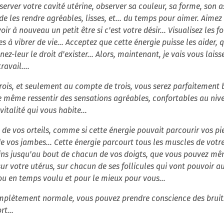
server votre cavité utérine, observer sa couleur, sa forme, son 
 les rendre agréables, lisses, et... du temps pour aimer. Aimez 
r à nouveau un petit être si c’est votre désir... Visualisez les fo
les à vibrer de vie… Acceptez que cette énergie puisse les aider, 
nnez-leur le droit d’exister... Alors, maintenant, je vais vous lais
travail….
trois, et seulement au compte de trois, vous serez parfaitement b
 même ressentir des sensations agréables, confortables au niveau
vitalité qui vous habite...
 vos orteils, comme si cette énergie pouvait parcourir vos pied
 vos jambes… Cette énergie parcourt tous les muscles de votre 
ains jusqu’au bout de chacun de vos doigts, que vous pouvez m
sur votre utérus, sur chacun de ses follicules qui vont pouvoir 
t ou en temps voulu et pour le mieux pour vous…
complètement normale, vous pouvez prendre conscience des bruit
t...