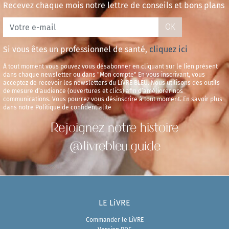
Recevez chaque mois notre lettre de conseils et bons plans
OK
Si vous êtes un professionnel de santé,
cliquez ici
À tout moment vous pouvez vous désabonner en cliquant sur le lien présent
dans chaque newsletter ou dans "Mon compte" En vous inscrivant, vous
acceptez de recevoir les newsletters du LiVRE BLEU. Nous utilisons des outils
de mesure d’audience (ouvertures et clics) afin d’améliorer nos
communications. Vous pourrez vous désinscrire à tout moment. En savoir plus
dans notre Politique de confidentialité
Rejoignez notre histoire
@livrebleu.guide
LE LiVRE
Commander le LiVRE