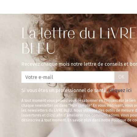
La lettre du LiVR
BLEU
Recevez chaque mois notre lettre de conseils et bo
OK
Si vous êtes un professionnel de santé,
cliquez ici
À tout moment vous pouvez vous désabonner en cliquant sur le lien
chaque newsletter ou dans "Mon compte" En vous inscrivant, vous a
les newsletters du LiVRE BLEU. Nous utilisons des outils de mesure 
(ouvertures et clics) afin d’améliorer nos communications. Vous pou
désinscrire à tout moment. En savoir plus dans notre Politique de con