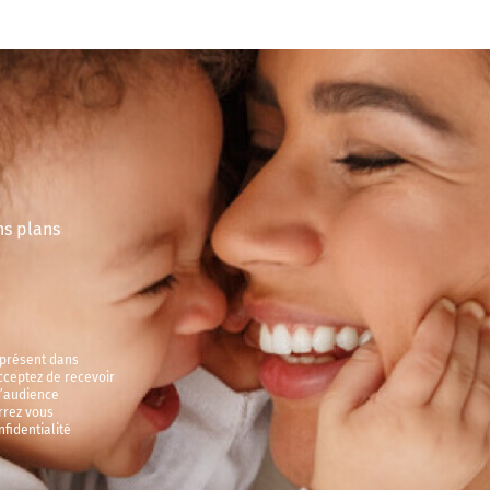
E
ns plans
 présent dans
cceptez de recevoir
d’audience
rrez vous
fidentialité